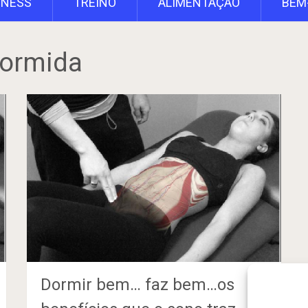
TNESS
TREINO
ALIMENTAÇÃO
BEM
dormida
Dormir bem… faz bem…os