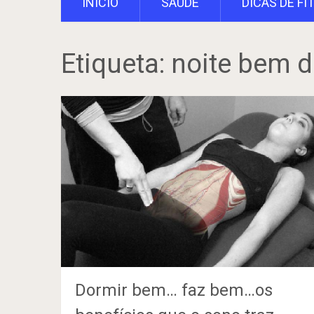
INÍCIO
SAÚDE
DICAS DE FI
Etiqueta:
noite bem 
Dormir bem… faz bem…os