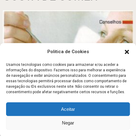
Politica de Cookies
Usamos tecnologias como cookies para armazenar e/ou aceder a
informações do dispositivo. Fazemos isso para melhorar a experiência
de navegação e exibir anúncios personalizados. O consentimento para
25 Dicas para emagrecer com saúde
essas tecnologias permitirá processar dados como comportamento de
navegação ou IDs exclusivos neste site. Não consentir ou retirar o
Outubro 6, 2012
consentimento pode afetar negativamente certos recursos e funções.
Aceitar
Escola Fitness
Copyright © 2026.
Negar
Sobre
Contato
Politica de Privacidade