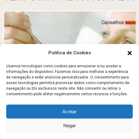
Politica de Cookies
Usamos tecnologias como cookies para armazenar e/ou aceder a
informações do dispositivo. Fazemos isso para melhorar a experiência
de navegação e exibir anúncios personalizados. O consentimento para
25 Dicas para emagrecer com saúde
essas tecnologias permitirá processar dados como comportamento de
navegação ou IDs exclusivos neste site. Não consentir ou retirar o
Outubro 6, 2012
consentimento pode afetar negativamente certos recursos e funções.
Aceitar
Escola Fitness
Copyright © 2026.
Negar
Sobre
Contato
Politica de Privacidade