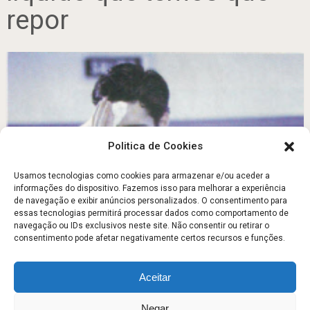
repor
Politica de Cookies
Usamos tecnologias como cookies para armazenar e/ou aceder a
informações do dispositivo. Fazemos isso para melhorar a experiência
de navegação e exibir anúncios personalizados. O consentimento para
Beba… exactamente o que precisa
essas tecnologias permitirá processar dados como comportamento de
navegação ou IDs exclusivos neste site. Não consentir ou retirar o
Setembro 28, 2011
consentimento pode afetar negativamente certos recursos e funções.
Aceitar
Escola Fitness
Copyright © 2026.
Negar