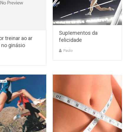
SupIementos da
r treinar ao ar
felicidade
u no ginásio
Paulo