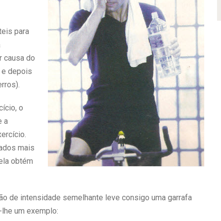
eis para
a
r causa do
 e depois
rros).
ício, o
e a
ercício.
dados mais
ela obtém
ão de intensidade semelhante leve consigo uma garrafa
-lhe um exemplo: