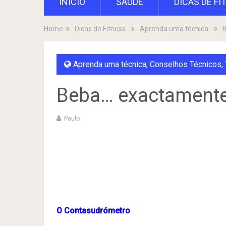
INÍCIO
SAÚDE
DICAS DE FI
Home
Dicas de Fitness
Aprenda uma técnica
B
Aprenda uma técnica
,
Conselhos Técnicos
,
Beba… exactamente
Paulo
O Contasudrómetro