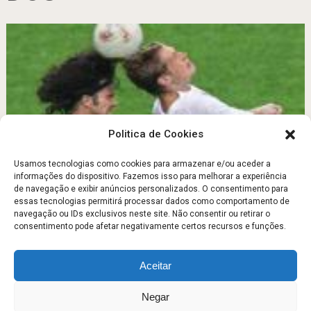
Politica de Cookies
Usamos tecnologias como cookies para armazenar e/ou aceder a
informações do dispositivo. Fazemos isso para melhorar a experiência
QUANTIFICAÇÃO DOS CUSTOS/ BENEFÍCIOS NUMA
de navegação e exibir anúncios personalizados. O consentimento para
SITUAÇÃO DE DESPORTOS COLECTIVOS
essas tecnologias permitirá processar dados como comportamento de
navegação ou IDs exclusivos neste site. Não consentir ou retirar o
Julho 13, 2011
consentimento pode afetar negativamente certos recursos e funções.
Aceitar
Escola Fitness
Copyright © 2026.
Negar