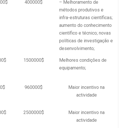
00$
400000$
– Melhoramento de
métodos produtivos e
infra-estruturas científicas;
aumento do conhecimento
científico e técnico; novas
políticas de investigação e
desenvolvimento;
00$
1500000$
Melhores condições de
equipamento;
0$
960000$
Maior incentivo na
actividade
00$
2500000$
Maior incentivo na
actividade