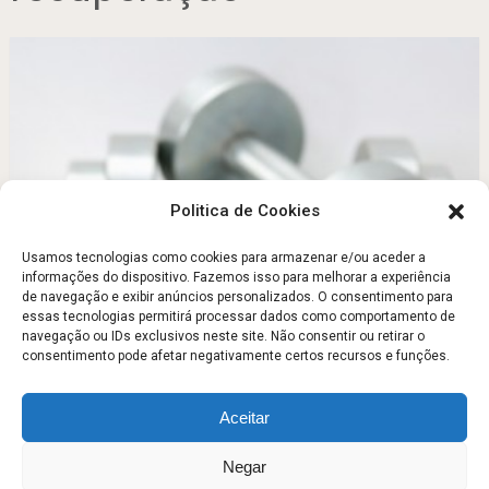
Politica de Cookies
Usamos tecnologias como cookies para armazenar e/ou aceder a
informações do dispositivo. Fazemos isso para melhorar a experiência
Alimentos permitidos e proibidos após o exercício
de navegação e exibir anúncios personalizados. O consentimento para
físico
essas tecnologias permitirá processar dados como comportamento de
navegação ou IDs exclusivos neste site. Não consentir ou retirar o
Abril 11, 2011
consentimento pode afetar negativamente certos recursos e funções.
Aceitar
Escola Fitness
Copyright © 2026.
Negar