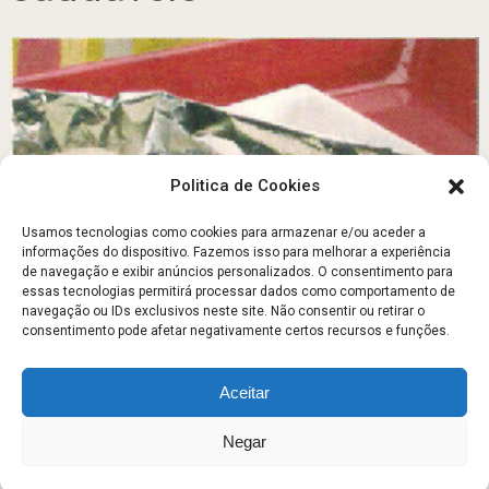
Politica de Cookies
Usamos tecnologias como cookies para armazenar e/ou aceder a
informações do dispositivo. Fazemos isso para melhorar a experiência
de navegação e exibir anúncios personalizados. O consentimento para
GAROUPA COM AZEITONAS E MANJERICÃO
essas tecnologias permitirá processar dados como comportamento de
navegação ou IDs exclusivos neste site. Não consentir ou retirar o
Julho 30, 2011
consentimento pode afetar negativamente certos recursos e funções.
Aceitar
Escola Fitness
Copyright © 2026.
Negar
Sobre
Contato
Politica de Privacidade