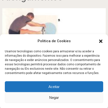
Politica de Cookies
Usamos tecnologias como cookies para armazenar e/ou aceder a
informações do dispositivo. Fazemos isso para melhorar a experiência
de navegação e exibir anúncios personalizados. O consentimento para
O treino que menos o fará suar
essas tecnologias permitirá processar dados como comportamento de
navegação ou IDs exclusivos neste site. Não consentir ou retirar o
Fevereiro 13, 2013
consentimento pode afetar negativamente certos recursos e funções.
Aceitar
Escola Fitness
Copyright © 2026.
Negar
Sobre
Contato
Politica de Privacidade