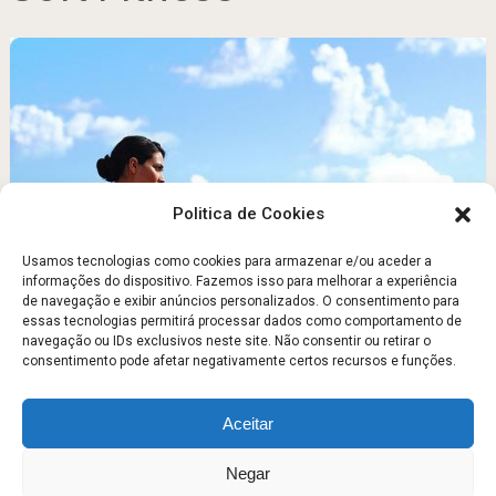
Politica de Cookies
Usamos tecnologias como cookies para armazenar e/ou aceder a
informações do dispositivo. Fazemos isso para melhorar a experiência
Treina e protege o teu pavimento pélvico de forma
de navegação e exibir anúncios personalizados. O consentimento para
segura
essas tecnologias permitirá processar dados como comportamento de
navegação ou IDs exclusivos neste site. Não consentir ou retirar o
Maio 20, 2012
consentimento pode afetar negativamente certos recursos e funções.
Aceitar
Escola Fitness
Copyright © 2026.
Negar