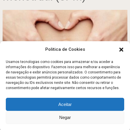
Politica de Cookies
Usamos tecnologias como cookies para armazenar e/ou aceder a
informações do dispositivo. Fazemos isso para melhorar a experiência
de navegação e exibir anúncios personalizados. O consentimento para
PREVENIR O SINDROME PRÉ-MENSTRUAL
essas tecnologias permitirá processar dados como comportamento de
navegação ou IDs exclusivos neste site. Não consentir ou retirar o
Dezembro 6, 2011
consentimento pode afetar negativamente certos recursos e funções.
Aceitar
Escola Fitness
Copyright © 2026.
Negar
Sobre
Contato
Politica de Privacidade