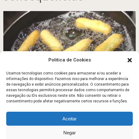
Politica de Cookies
Usamos tecnologias como cookies para armazenar e/ou aceder a
informações do dispositivo. Fazemos isso para melhorar a experiência
Os fritos, apetitosos sabores, terríveis
de navegação e exibir anúncios personalizados. O consentimento para
consequências
essas tecnologias permitirá processar dados como comportamento de
navegação ou IDs exclusivos neste site. Não consentir ou retirar o
Setembro 3, 2011
consentimento pode afetar negativamente certos recursos e funções.
Aceitar
Escola Fitness
Copyright © 2026.
Negar