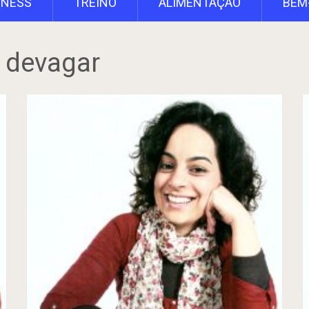
TNESS
TREINO
ALIMENTAÇÃO
BEM
 devagar