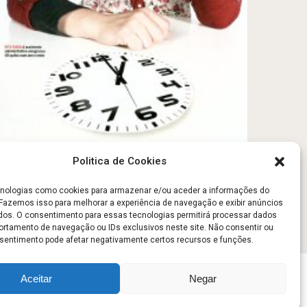
A ciência do peso Ideal
Politica de Cookies
Março 23, 2012
Alimentação
,
Conselhos
ologias como cookies para armazenar e/ou aceder a informações do
. Fazemos isso para melhorar a experiência de navegação e exibir anúncios
Técnicos
dos. O consentimento para essas tecnologias permitirá processar dados
tamento de navegação ou IDs exclusivos neste site. Não consentir ou
onsentimento pode afetar negativamente certos recursos e funções.
Aceitar
Negar
Sobre
Contato
Politica de Privacidade