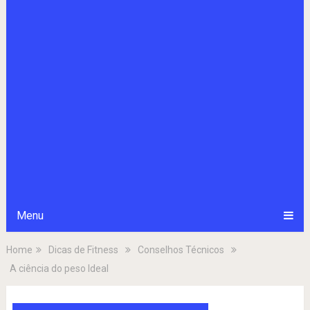
Menu
Home
Dicas de Fitness
Conselhos Técnicos
A ciência do peso Ideal