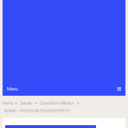
Menu
Home
Saúde
Consultório Médico
ASMA – POSSO FAZER DESPORTO?