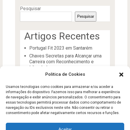
Pesquisar
Pesquisar
Artigos Recentes
Portugal Fit 2023 em Santarém
Chaves Secretas para Alcançar uma
Carreira com Reconhecimento e
Liberdade
Politica de Cookies
O Líder
Processos de desenvolvimento e
Usamos tecnologias como cookies para armazenar e/ou aceder a
manutenção da condição física
informações do dispositivo. Fazemos isso para melhorar a experiência
Aptidão Física e Saúde
de navegação e exibir anúncios personalizados. O consentimento para
essas tecnologias permitirá processar dados como comportamento de
navegação ou IDs exclusivos neste site. Não consentir ou retirar o
consentimento pode afetar negativamente certos recursos e funções.
Aceitar