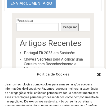
Pesquisar
Pesquisar
Artigos Recentes
Portugal Fit 2023 em Santarém
Chaves Secretas para Alcançar uma
Carreira com Reconhecimento e
Liberdade
Politica de Cookies
O Líder
Processos de desenvolvimento e
Usamos tecnologias como cookies para armazenar e/ou aceder a
manutenção da condição física
informações do dispositivo. Fazemos isso para melhorar a experiência
Aptidão Física e Saúde
de navegação e exibir anúncios personalizados. O consentimento para
essas tecnologias permitirá processar dados como comportamento de
navegação ou IDs exclusivos neste site. Não consentir ou retirar o
consentimento pode afetar negativamente certos recursos e funções.