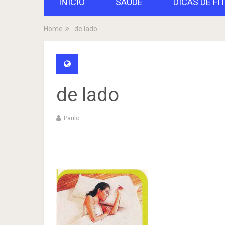
INÍCIO
SAÚDE
DICAS DE FI
Home
de lado
de lado
Paulo