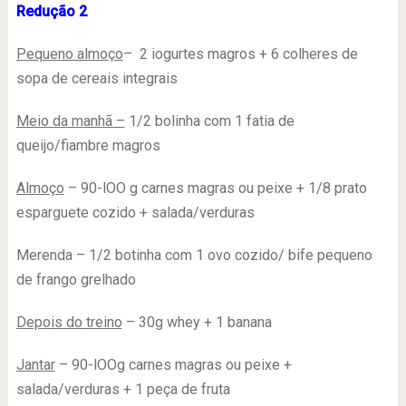
Redução 2
Pequeno almoço
– 2 iogurtes magros + 6 colheres de
sopa de cereais integrais
Meio da manhã –
1/2 bolinha com 1 fatia de
queijo/fiambre magros
Almoço
– 90-lOO g carnes magras ou peixe + 1/8 prato
esparguete cozido + salada/verduras
Merenda – 1/2 botinha com 1 ovo cozido/ bife pequeno
de frango grelhado
Depois do treino
– 30g whey + 1 banana
Jantar
– 90-lOOg carnes magras ou peixe +
salada/verduras + 1 peça de fruta