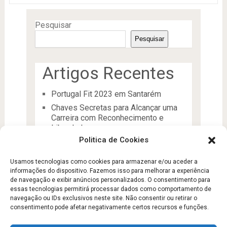
Pesquisar
Pesquisar
Artigos Recentes
Portugal Fit 2023 em Santarém
Chaves Secretas para Alcançar uma
Carreira com Reconhecimento e
Liberdade
Politica de Cookies
O Líder
Processos de desenvolvimento e
Usamos tecnologias como cookies para armazenar e/ou aceder a
manutenção da condição física
informações do dispositivo. Fazemos isso para melhorar a experiência
Aptidão Física e Saúde
de navegação e exibir anúncios personalizados. O consentimento para
essas tecnologias permitirá processar dados como comportamento de
navegação ou IDs exclusivos neste site. Não consentir ou retirar o
consentimento pode afetar negativamente certos recursos e funções.