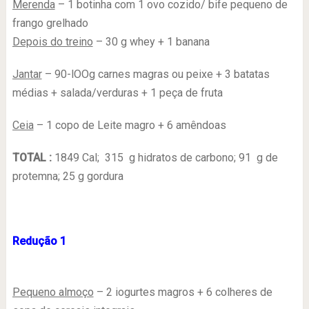
Merenda
– 1 botinha com 1 ovo cozido/ bife pequeno de
frango grelhado
Depois do treino
– 30 g whey + 1 banana
Jantar
– 90-lOOg carnes magras ou peixe + 3 batatas
médias + salada/verduras + 1 peça de fruta
Ceia
– 1 copo de Leite magro + 6 amêndoas
TOTAL :
1849 Cal; 315 g hidratos de carbono; 91 g de
protemna; 25 g gordura
Redução 1
Pequeno almoço
– 2 iogurtes magros + 6 colheres de