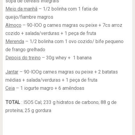
sopa de cereais integrais
Meio da manhã
– 1/2 bolinha com 1 fatia de
queijo/fiambre magros
Almoço
– 90-lOO g carnes magras ou peixe + 7cs arroz
cozido + salada/verduras + 1 peça de fruta
Merenda
– 1/2 bolinha com 1 ovo cozido/ bife pequeno
de frango grelhado
Depois do treino
– 30g whey + 1 banana
Jantar
– 90-lOOg carnes magras ou peixe + 2 batatas
médias + salada/verduras + 1 peça de fruta
Ceia
– 1 iogurte magro + 6 amêndoas
TOTAL
: l5O5 Cal; 233 g hidratos de carbono; 88 g de
proteína; 25 g gordura