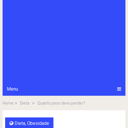
Menu
Home
Dieta
Quanto peso devo perder?
Dieta
,
Obesidade