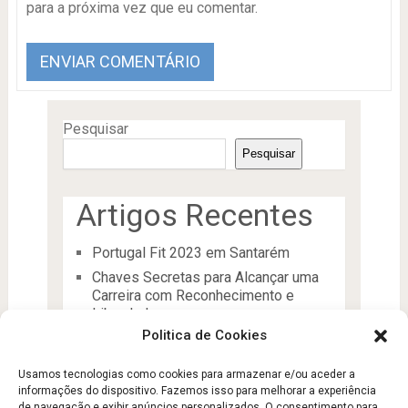
para a próxima vez que eu comentar.
Pesquisar
Pesquisar
Artigos Recentes
Portugal Fit 2023 em Santarém
Chaves Secretas para Alcançar uma
Carreira com Reconhecimento e
Liberdade
Politica de Cookies
O Líder
Processos de desenvolvimento e
Usamos tecnologias como cookies para armazenar e/ou aceder a
manutenção da condição física
informações do dispositivo. Fazemos isso para melhorar a experiência
Aptidão Física e Saúde
de navegação e exibir anúncios personalizados. O consentimento para