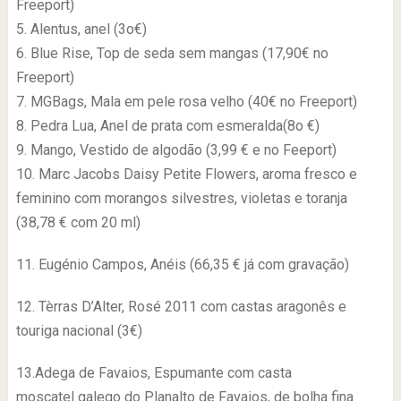
Freeport)
5. Alentus, anel (3o€)
6. Blue Rise, Top de seda sem mangas (17,90€ no
Freeport)
7. MGBags, Mala em pele rosa velho (40€ no Freeport)
8. Pedra Lua, Anel de prata com esmeralda(8o €)
9. Mango, Vestido de algodão (3,99 € e no Feeport)
10. Marc Jacobs Daisy Petite Flowers, aroma fresco e
feminino com morangos silvestres, violetas e toranja
(38,78 € com 20 ml)
11. Eugénio Campos, Anéis (66,35 € já com gravação)
12. Tèrras D’Alter, Rosé 2011 com castas aragonês e
touriga nacional (3€)
13.Adega de Favaios, Espumante com casta
moscatel galego do Planalto de Favaios, de bolha fina