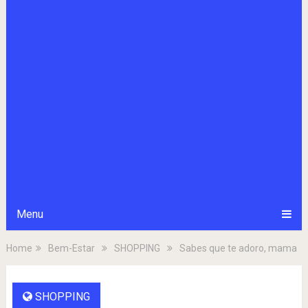
Menu
Home
Bem-Estar
SHOPPING
Sabes que te adoro, mama
SHOPPING