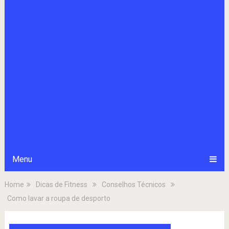
Menu
Home
Dicas de Fitness
Conselhos Técnicos
Como lavar a roupa de desporto