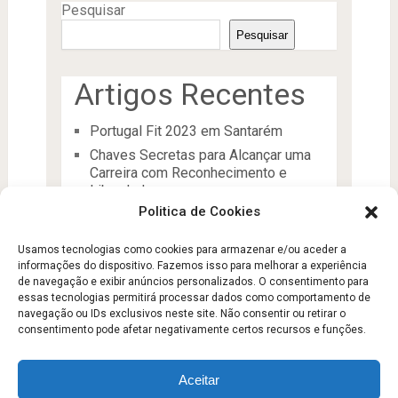
Pesquisar
Pesquisar
Artigos Recentes
Portugal Fit 2023 em Santarém
Chaves Secretas para Alcançar uma
Carreira com Reconhecimento e
Liberdade
Politica de Cookies
O Líder
Processos de desenvolvimento e
Usamos tecnologias como cookies para armazenar e/ou aceder a
manutenção da condição física
informações do dispositivo. Fazemos isso para melhorar a experiência
Aptidão Física e Saúde
de navegação e exibir anúncios personalizados. O consentimento para
essas tecnologias permitirá processar dados como comportamento de
navegação ou IDs exclusivos neste site. Não consentir ou retirar o
consentimento pode afetar negativamente certos recursos e funções.
Aceitar