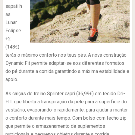
sapatilh
as
Lunar
Eclipse
+2
(148€)
terás o máximo conforto nos teus pés. A nova construção
Dynamic Fit permite adaptar-se aos diferentes formatos
do pé durante a corrida garantindo a máxima estabilidade e
apoio.
As calças de treino Sprinter capri (36,99€) em tecido Dri-
FIT, que liberta a transpiração da pele para a superfície do
vestuário, evaporando-o rapidamente, para ajudar a manter
o conforto durante mais tempo. Com bolso com fecho zip
que permite o armazenamento de suplementos
nutricionais e pequenos objetos durante a corrida.