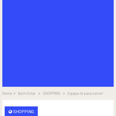
Home
Bem-Estar
SHOPPING
Equipa-te para correr!
SHOPPING