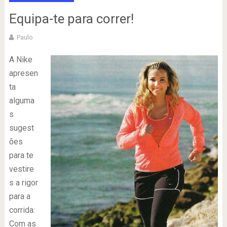
Equipa-te para correr!
Paulo
A Nike
apresen
ta
alguma
s
sugest
ões
para te
vestire
s a rigor
para a
corrida:
Com as