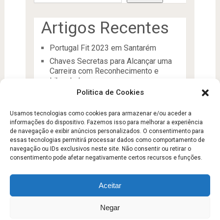
Artigos Recentes
Portugal Fit 2023 em Santarém
Chaves Secretas para Alcançar uma
Carreira com Reconhecimento e
Liberdade
Politica de Cookies
O Líder
Processos de desenvolvimento e
Usamos tecnologias como cookies para armazenar e/ou aceder a
manutenção da condição física
informações do dispositivo. Fazemos isso para melhorar a experiência
Aptidão Física e Saúde
de navegação e exibir anúncios personalizados. O consentimento para
essas tecnologias permitirá processar dados como comportamento de
navegação ou IDs exclusivos neste site. Não consentir ou retirar o
consentimento pode afetar negativamente certos recursos e funções.
Aceitar
Escola Fitness
Copyright © 2026.
Negar
Sobre
Contato
Politica de Privacidade