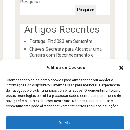
Pesquisar
Pesquisar
Artigos Recentes
Portugal Fit 2023 em Santarém
Chaves Secretas para Alcançar uma
Carreira com Reconhecimento e
Liberdade
Politica de Cookies
O Líder
Processos de desenvolvimento e
Usamos tecnologias como cookies para armazenar e/ou aceder a
manutenção da condição física
informações do dispositivo. Fazemos isso para melhorar a experiência
Aptidão Física e Saúde
de navegação e exibir anúncios personalizados. O consentimento para
essas tecnologias permitirá processar dados como comportamento de
navegação ou IDs exclusivos neste site. Não consentir ou retirar o
consentimento pode afetar negativamente certos recursos e funções.
Aceitar