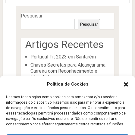
Pesquisar
Pesquisar
Artigos Recentes
Portugal Fit 2023 em Santarém
Chaves Secretas para Alcançar uma
Carreira com Reconhecimento e
Liberdade
Politica de Cookies
O Líder
Processos de desenvolvimento e
Usamos tecnologias como cookies para armazenar e/ou aceder a
manutenção da condição física
informações do dispositivo. Fazemos isso para melhorar a experiência
Aptidão Física e Saúde
de navegação e exibir anúncios personalizados. O consentimento para
essas tecnologias permitirá processar dados como comportamento de
navegação ou IDs exclusivos neste site. Não consentir ou retirar o
consentimento pode afetar negativamente certos recursos e funções.