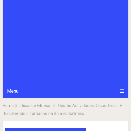
Menu
Home
Dicas de Fitness
Gestão Actividades Desportivas
Escolhendo o Tamanho da Bola no Ballness