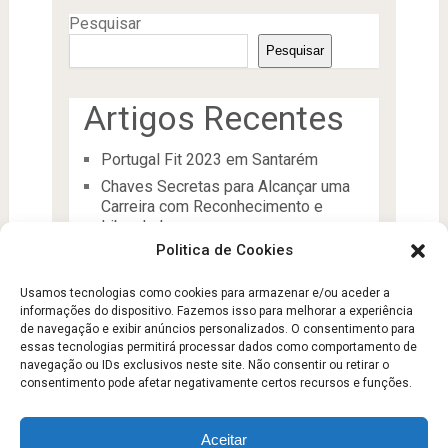
Pesquisar
Pesquisar
Artigos Recentes
Portugal Fit 2023 em Santarém
Chaves Secretas para Alcançar uma
Carreira com Reconhecimento e
Liberdade
Politica de Cookies
O Líder
Processos de desenvolvimento e
Usamos tecnologias como cookies para armazenar e/ou aceder a
manutenção da condição física
informações do dispositivo. Fazemos isso para melhorar a experiência
Aptidão Física e Saúde
de navegação e exibir anúncios personalizados. O consentimento para
essas tecnologias permitirá processar dados como comportamento de
navegação ou IDs exclusivos neste site. Não consentir ou retirar o
consentimento pode afetar negativamente certos recursos e funções.
Aceitar