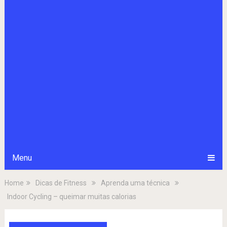
Menu
Home
Dicas de Fitness
Aprenda uma técnica
Indoor Cycling – queimar muitas calorias