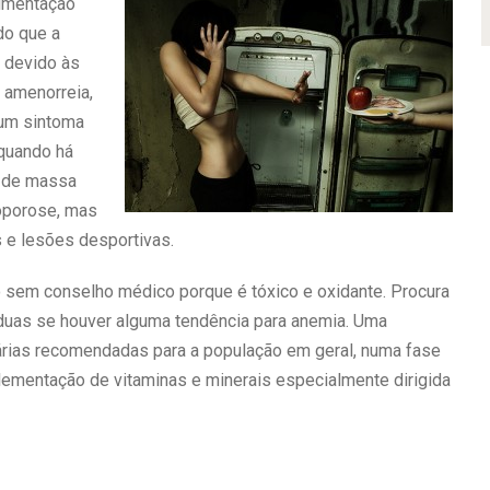
limentação
do que a
r devido às
 amenorreia,
 um sintoma
 quando há
a de massa
oporose, mas
s e lesões desportivas.
o sem conselho médico porque é tóxico e oxidante. Procura
duas se houver alguma tendência para anemia. Uma
iárias recomendadas para a população em geral, numa fase
lementação de vitaminas e minerais especialmente dirigida