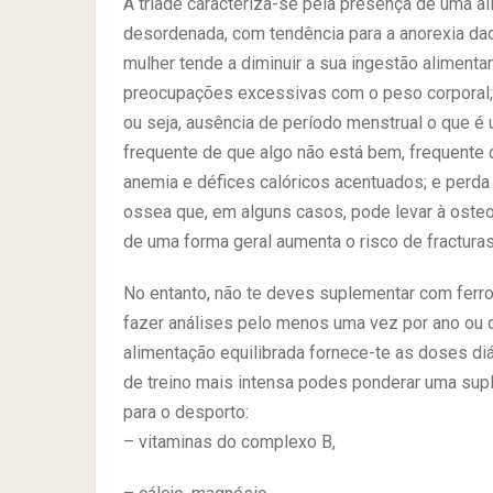
A tríade caracteriza-se pela presença de uma a
desordenada, com tendência para a anorexia da
mulher tende a diminuir a sua ingestão alimenta
preocupações excessivas com o peso corporal;
ou seja, ausência de período menstrual o que é
frequente de que algo não está bem, frequente
anemia e défices calóricos acentuados; e perd
ossea que, em alguns casos, pode levar à oste
de uma forma geral aumenta o risco de fractura
No entanto, não te deves suplementar com ferr
fazer análises pelo menos uma vez por ano ou 
alimentação equilibrada fornece-te as doses d
de treino mais intensa podes ponderar uma sup
para o desporto:
– vitaminas do complexo B,