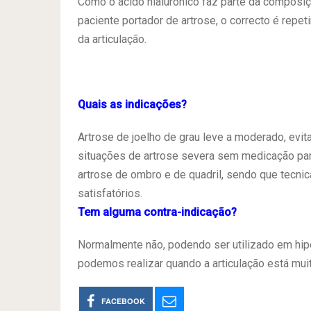
Como o ácido hialurónico faz parte da composiç
paciente portador de artrose, o correcto é repe
da articulação.
Quais as indicações?
Artrose de joelho de grau leve a moderado, evi
situações de artrose severa sem medicação par
artrose de ombro e de quadril, sendo que tecni
satisfatórios.
Tem alguma contra-indicação?
Normalmente não, podendo ser utilizado em hip
podemos realizar quando a articulação está mui
FACEBOOK