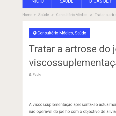
INÍCIO
SAÚDE
DICAS DE FI
Home
Saúde
Consultório Médico
Tratar a art
Consultório Médico
,
Saúde
Tratar a artrose do
viscossuplementaç
Paulo
A viscossuplementação apresenta-se actualment
não operável do joelho com o objectivo de alivia