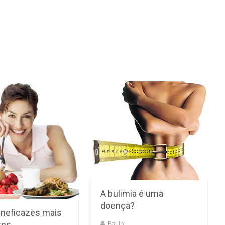
A bulimia é uma
doença?
ineficazes mais
res
Paulo