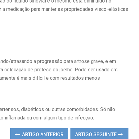
ão do líquido sinovial e o mesmo está diminuido no
tir a medicação para manter as propriedades visco-elásticas
tando/atrasando a progressão para artrose grave, e em
a colocação de prótese do joelho. Pode ser usado em
camente é mais difícil e com resultados menos
ertensos, diabéticos ou outras comorbidades. Só não
to inflamada ou com algum tipo de infecção.
ARTIGO ANTERIOR
ARTIGO SEGUINTE