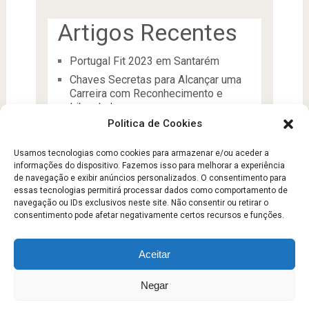
Artigos Recentes
Portugal Fit 2023 em Santarém
Chaves Secretas para Alcançar uma
Carreira com Reconhecimento e
Liberdade
Politica de Cookies
O Líder
Processos de desenvolvimento e
Usamos tecnologias como cookies para armazenar e/ou aceder a
manutenção da condição física
informações do dispositivo. Fazemos isso para melhorar a experiência
Aptidão Física e Saúde
de navegação e exibir anúncios personalizados. O consentimento para
essas tecnologias permitirá processar dados como comportamento de
navegação ou IDs exclusivos neste site. Não consentir ou retirar o
consentimento pode afetar negativamente certos recursos e funções.
Aceitar
Escola Fitness
Copyright © 2026.
Negar
Sobre
Contato
Politica de Privacidade