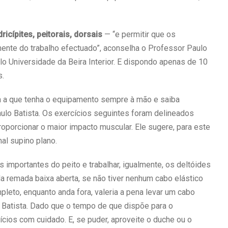
cípites, peitorais, dorsais
— “e permitir que os
nte do trabalho efectuado”, aconselha o Professor Paulo
lo Universidade da Beira Interior. E dispondo apenas de 10
s.
ma a que tenha o equipamento sempre à mão e saiba
ulo Batista. Os exercícios seguintes foram delineados
roporcionar o maior impacto muscular. Ele sugere, para este
al supino plano.
s importantes do peito e trabalhar, igualmente, os deltóides
e da remada baixa aberta, se não tiver nenhum cabo elástico
pleto, enquanto anda fora, valeria a pena levar um cabo
 Batista. Dado que o tempo de que dispõe para o
cios com cuidado. E, se puder, aproveite o duche ou o