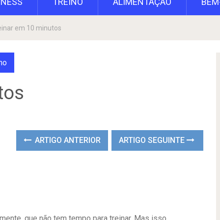
TNESS
TREINO
ALIMENTAÇÃO
BEM
einar em 10 minutos
no
tos
ARTIGO ANTERIOR
ARTIGO SEGUINTE
mente, que não tem tempo para treinar. Mas isso