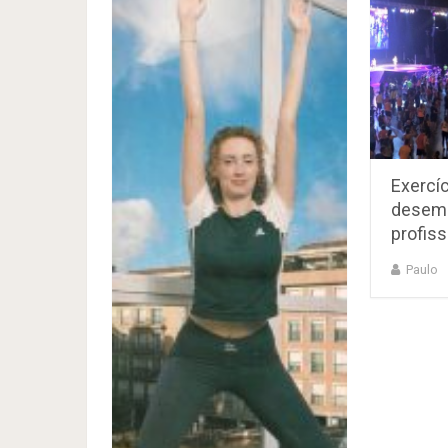
Exercíc
desem
profiss
Paulo