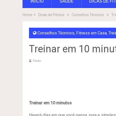
INÍCIO
SAÚDE
DICAS DE FI
Home
Dicas de Fitness
Conselhos Técnicos
Tr
Conselhos Técnicos
,
Fitness em Casa
,
Trei
Treinar em 10 minu
Paulo
Treinar em 10 minutos
Haverá dias em que você pensa, pura e simples