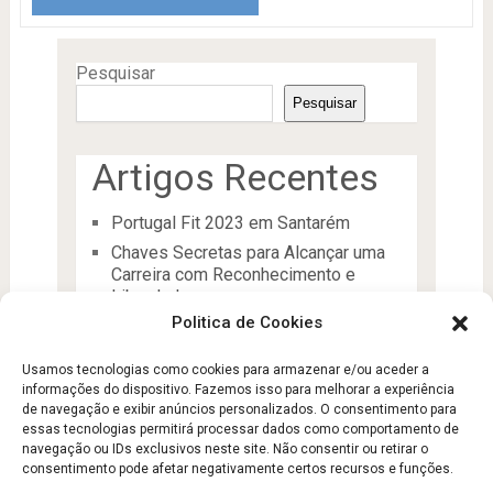
Pesquisar
Pesquisar
Artigos Recentes
Portugal Fit 2023 em Santarém
Chaves Secretas para Alcançar uma
Carreira com Reconhecimento e
Liberdade
Politica de Cookies
O Líder
Processos de desenvolvimento e
Usamos tecnologias como cookies para armazenar e/ou aceder a
manutenção da condição física
informações do dispositivo. Fazemos isso para melhorar a experiência
Aptidão Física e Saúde
de navegação e exibir anúncios personalizados. O consentimento para
essas tecnologias permitirá processar dados como comportamento de
navegação ou IDs exclusivos neste site. Não consentir ou retirar o
consentimento pode afetar negativamente certos recursos e funções.