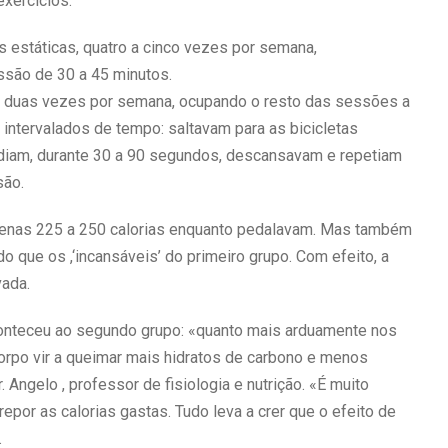
xercícios.
s estáticas, quatro a cinco vezes por semana,
ssão de 30 a 45 minutos.
 duas vezes por semana, ocupando o resto das sessões a
 intervalados de tempo: saltavam para as bicicletas
diam, durante 30 a 90 segundos, descansavam e repetiam
são.
apenas 225 a 250 calorias enquanto pedalavam. Mas também
o que os ,‘incansáveis’ do primeiro grupo. Com efeito, a
vada.
aconteceu ao segundo grupo: «quanto mais arduamente nos
orpo vir a queimar mais hidratos de carbono e menos
 Angelo , professor de fisiologia e nutrição. «É muito
repor as calorias gastas. Tudo leva a crer que o efeito de
.