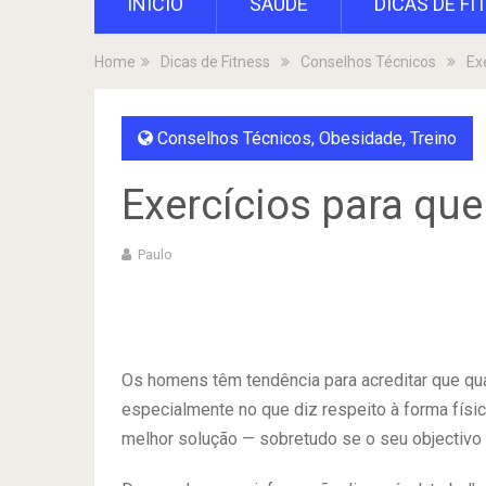
INÍCIO
SAÚDE
DICAS DE FI
Home
Dicas de Fitness
Conselhos Técnicos
Ex
Conselhos Técnicos
,
Obesidade
,
Treino
Exercícios para que
Paulo
Os homens têm tendência para acreditar que qu
especialmente no que diz respeito à forma físi
melhor solução — sobretudo se o seu objectivo