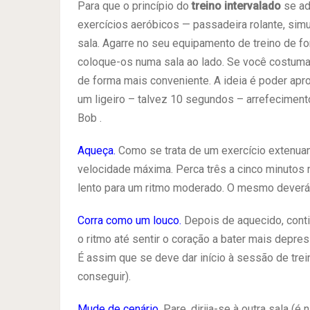
Para que o princípio do
treino intervalado
se ad
exercícios aeróbicos — passadeira rolante, sim
sala. Agarre no seu equipamento de treino de fo
coloque-os numa sala ao lado. Se você costuma t
de forma mais conveniente. A ideia é poder apro
um ligeiro – talvez 10 segundos – arrefecimento
Bob .
Aqueça.
Como se trata de um exercício extenuant
velocidade máxima. Perca três a cinco minutos 
lento para um ritmo moderado. O mesmo deverá a
Corra como um louco.
Depois de aquecido, contin
o ritmo até sentir o coração a bater mais depres
É assim que se deve dar início à sessão de tre
conseguir).
Mude de cenário.
Pare, dirija-se à outra sala (