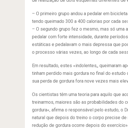
de realização de dois esquemas diferentes de e
– O primeiro grupo andou a pedalar em bicicleta
tendo queimado 300 a 400 calorias por cada se
– O segundo grupo fez o mesmo, mas só uma a
pedalar com forte intensidade, durante períodos
estáticas e pedalavam o mais depressa que po
o processo várias vezes, ao longo de cada ses
Em resultado, estes «indolentes,, queimaram 
tinham perdido mais gordura no final do estudo d
sua perda de gordura fora nove vezes mais ele
Os cientistas têm uma teoria para aquilo que 
treinarmos, maiores são as probabilidades do c
gordura«, afirma o responsável pelo estudo, o Dr.
natural que depois do treino o corpo precise de 
redução de gordura ocorre depois do exercício»