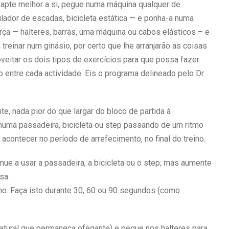
apte melhor a si, pegue numa máquina qualquer de
ulador de escadas, bicicleta estática — e ponha-a numa
rça — halteres, barras, uma máquina ou cabos elásticos – e
reinar num ginásio, por certo que lhe arranjarão as coisas
veitar os dois tipos de exercícios para que possa fazer
 entre cada actividade. Eis o programa delineado pelo Dr.
e, nada pior do que largar do bloco de partida à
numa passadeira, bicicleta ou step passando de um ritmo
contecer no período de arrefecimento, no final do treino.
ue a usar a passadeira, a bicicleta ou o step; mas aumente
sa.
ino. Faça isto durante 30, 60 ou 90 segundos (como
é natural que permaneça ofegante) e pegue nos halteres para