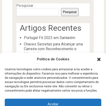
Pesquisar
Pesquisar
Artigos Recentes
Portugal Fit 2023 em Santarém
Chaves Secretas para Alcançar uma
Carreira com Reconhecimento e
Liberdade
Politica de Cookies
O Líder
Processos de desenvolvimento e
Usamos tecnologias como cookies para armazenar e/ou aceder a
manutenção da condição física
informações do dispositivo. Fazemos isso para melhorar a experiência
Aptidão Física e Saúde
de navegação e exibir anúncios personalizados. O consentimento para
essas tecnologias permitirá processar dados como comportamento de
navegação ou IDs exclusivos neste site. Não consentir ou retirar o
consentimento pode afetar negativamente certos recursos e funções.
Aceitar