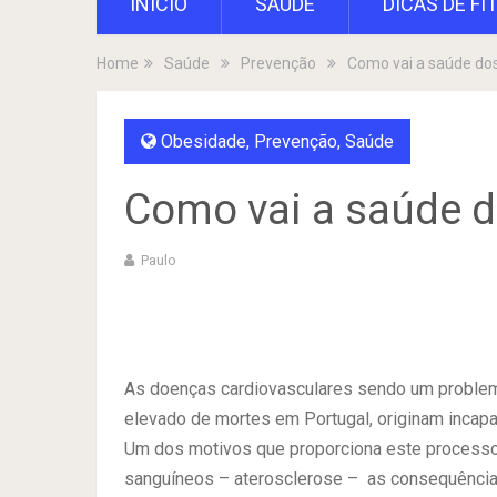
INÍCIO
SAÚDE
DICAS DE FI
Home
Saúde
Prevenção
Como vai a saúde do
Obesidade
,
Prevenção
,
Saúde
Como vai a saúde 
Paulo
As doenças cardiovasculares sendo um problem
elevado de mortes em Portugal, originam incapa
Um dos motivos que proporciona este processo
sanguíneos – aterosclerose – as consequências