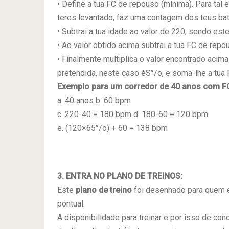
• Define a tua FC de repouso (mínima). Para tal 
teres levantado, faz uma contagem dos teus bat
• Subtrai a tua idade ao valor de 220, sendo est
• Ao valor obtido acima subtrai a tua FC de repou
• Finalmente multiplica o valor encontrado acima
pretendida, neste caso éS°/o, e soma-lhe a tua
Exemplo para um corredor de 40 anos com F
a. 40 anos b. 60 bpm
c. 220-40 = 180 bpm d. 180-60 = 120 bpm
e. (120×65°/o) + 60 = 138 bpm
3. ENTRA NO PLANO DE TREINOS:
Este
plano de treino
foi desenhado para quem es
pontual.
A disponibilidade para treinar e por isso de con