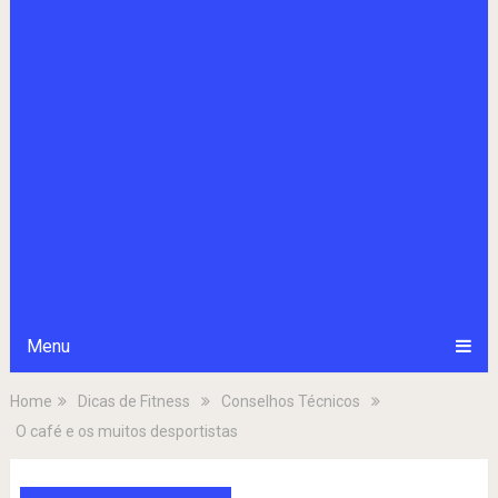
Menu
Home
Dicas de Fitness
Conselhos Técnicos
O café e os muitos desportistas