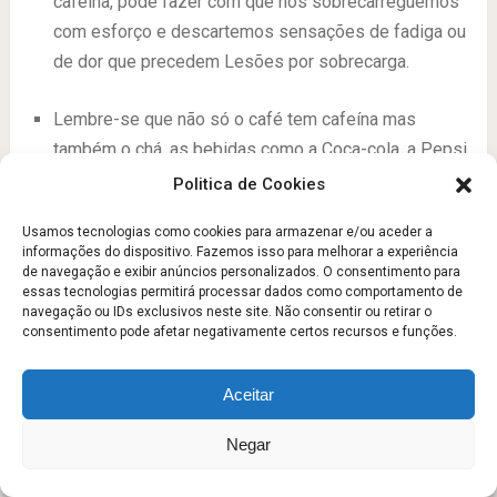
cafeína, pode fazer com que nos sobrecarreguemos
com esforço e descartemos sensações de fadiga ou
de dor que precedem Lesões por sobrecarga.
Lembre-se que não só o café tem cafeína mas
também o chá, as bebidas como a Coca-cola, a Pepsi,
o chocolate, as bebidas energéticas tipo Red BuLL, o
Politica de Cookies
guaraná, etc.
Usamos tecnologias como cookies para armazenar e/ou aceder a
informações do dispositivo. Fazemos isso para melhorar a experiência
A cafeína inibe a absorção de vitamina B1 e de
de navegação e exibir anúncios personalizados. O consentimento para
essas tecnologias permitirá processar dados como comportamento de
minerais como o cálcio e o ferro.
navegação ou IDs exclusivos neste site. Não consentir ou retirar o
consentimento pode afetar negativamente certos recursos e funções.
A cafeína pode causar problemas gastrointestinais e
provocar problemas de estômago.
Aceitar
Em grandes doses, como 10 g de cafeína, pode
Negar
chegar a ser Letal para o Ser Humano. Esta dose é