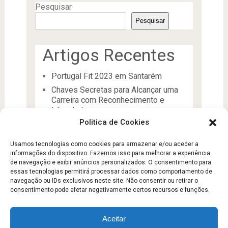
Pesquisar
Pesquisar
Artigos Recentes
Portugal Fit 2023 em Santarém
Chaves Secretas para Alcançar uma
Carreira com Reconhecimento e
Liberdade
Politica de Cookies
O Líder
Processos de desenvolvimento e
Usamos tecnologias como cookies para armazenar e/ou aceder a
manutenção da condição física
informações do dispositivo. Fazemos isso para melhorar a experiência
Aptidão Física e Saúde
de navegação e exibir anúncios personalizados. O consentimento para
essas tecnologias permitirá processar dados como comportamento de
navegação ou IDs exclusivos neste site. Não consentir ou retirar o
consentimento pode afetar negativamente certos recursos e funções.
Aceitar