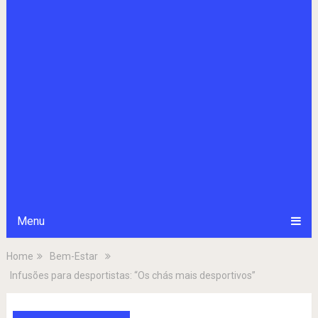
Menu
Home
Bem-Estar
Infusões para desportistas: “Os chás mais desportivos”