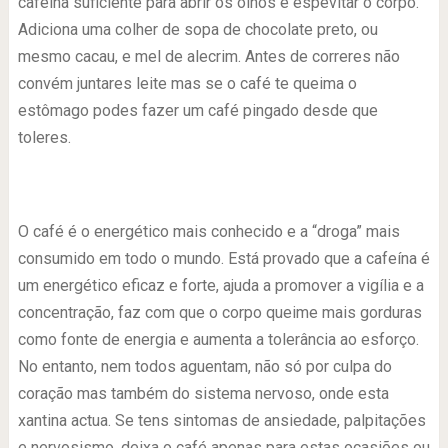
cafeína suficiente para abrir os olhos e espevitar o corpo.
Adiciona uma colher de sopa de chocolate preto, ou
mesmo cacau, e mel de alecrim. Antes de correres não
convém juntares leite mas se o café te queima o
estômago podes fazer um café pingado desde que
toleres.
O café é o energético mais conhecido e a “droga” mais
consumido em todo o mundo. Está provado que a cafeína é
um energético eficaz e forte, ajuda a promover a vigília e a
concentração, faz com que o corpo queime mais gorduras
como fonte de energia e aumenta a tolerância ao esforço.
No entanto, nem todos aguentam, não só por culpa do
coração mas também do sistema nervoso, onde esta
xantina actua. Se tens sintomas de ansiedade, palpitações
e nervosismo, deixa o café apenas para estas ocasiões ou