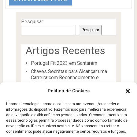
Pesquisar
Pesquisar
Artigos Recentes
Portugal Fit 2023 em Santarém
Chaves Secretas para Alcançar uma
Carreira com Reconhecimento e
Liberdade
Politica de Cookies
O Líder
Processos de desenvolvimento e
Usamos tecnologias como cookies para armazenar e/ou aceder a
manutenção da condição física
informações do dispositivo. Fazemos isso para melhorar a experiência
Aptidão Física e Saúde
de navegação e exibir anúncios personalizados. O consentimento para
essas tecnologias permitirá processar dados como comportamento de
navegação ou IDs exclusivos neste site. Não consentir ou retirar o
consentimento pode afetar negativamente certos recursos e funções.