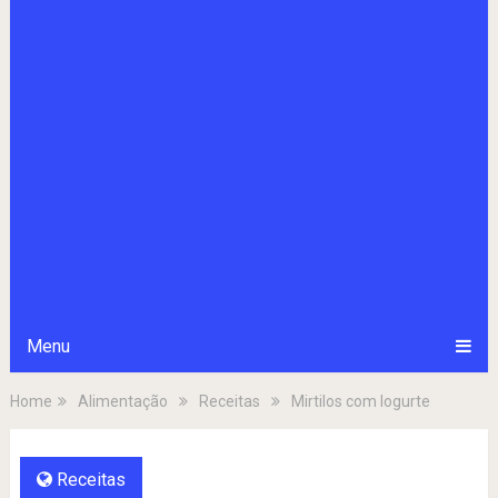
Menu
Home
Alimentação
Receitas
Mirtilos com Iogurte
Receitas