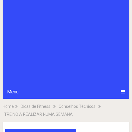
Menu
Home
Dicas de Fitness
Conselhos Técnicos
TREINO A REALIZAR NUMA SEMANA