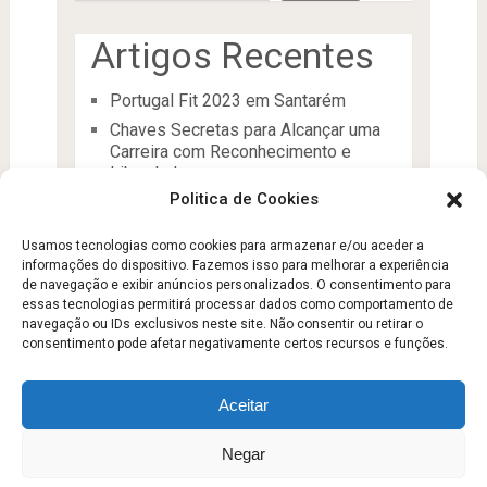
Artigos Recentes
Portugal Fit 2023 em Santarém
Chaves Secretas para Alcançar uma
Carreira com Reconhecimento e
Liberdade
Politica de Cookies
O Líder
Processos de desenvolvimento e
Usamos tecnologias como cookies para armazenar e/ou aceder a
manutenção da condição física
informações do dispositivo. Fazemos isso para melhorar a experiência
Aptidão Física e Saúde
de navegação e exibir anúncios personalizados. O consentimento para
essas tecnologias permitirá processar dados como comportamento de
navegação ou IDs exclusivos neste site. Não consentir ou retirar o
consentimento pode afetar negativamente certos recursos e funções.
Aceitar
Escola Fitness
Copyright © 2026.
Negar
Sobre
Contato
Politica de Privacidade