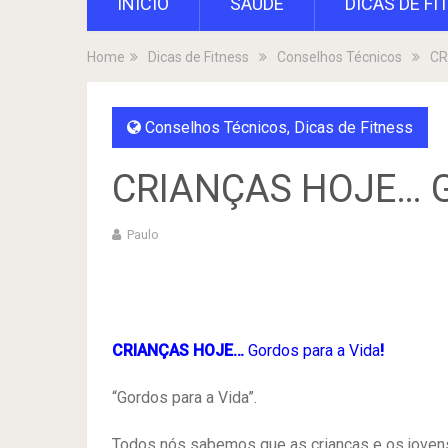
INÍCIO
SAÚDE
DICAS DE FI
Home
Dicas de Fitness
Conselhos Técnicos
CR
Conselhos Técnicos
,
Dicas de Fitness
CRIANÇAS HOJE… Go
Paulo
CRIANÇAS HOJE…
Gordos para a Vida
!
“Gordos para a Vida”.
Todos nós sabemos que as crianças e os jovens