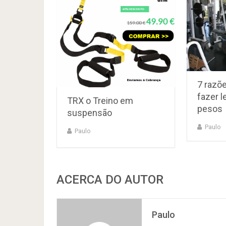
7 razõ
fazer 
TRX o Treino em
pesos
suspensão
Paulo
Paulo
ACERCA DO AUTOR
Paulo