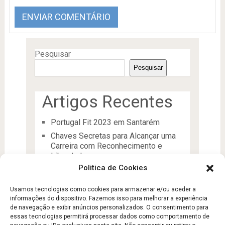
Pesquisar
Pesquisar
Artigos Recentes
Portugal Fit 2023 em Santarém
Chaves Secretas para Alcançar uma
Carreira com Reconhecimento e
Liberdade
Politica de Cookies
O Líder
Processos de desenvolvimento e
Usamos tecnologias como cookies para armazenar e/ou aceder a
manutenção da condição física
informações do dispositivo. Fazemos isso para melhorar a experiência
Aptidão Física e Saúde
de navegação e exibir anúncios personalizados. O consentimento para
essas tecnologias permitirá processar dados como comportamento de